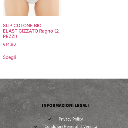
SLIP COTONE BIO
ELASTICIZZATO Ragno (2
PEZZI)
€
14.90
Scegli
INFORMAZIONI LEGALI
Privacy Policy
Condizioni Generali di Vendita