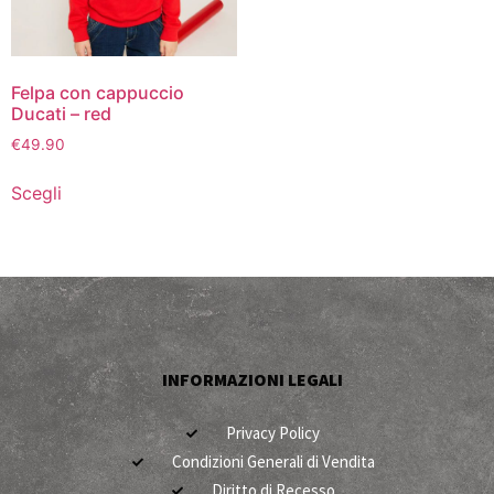
Felpa con cappuccio
Ducati – red
€
49.90
Scegli
INFORMAZIONI LEGALI
Privacy Policy
Condizioni Generali di Vendita
Diritto di Recesso