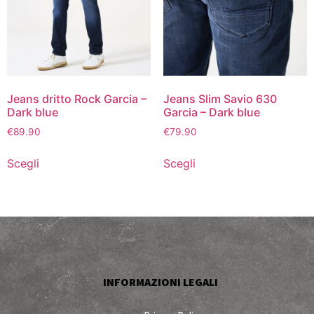
Jeans dritto Rock Garcia –
Jeans Slim Savio 630
Dark blue
Garcia – Dark blue
€
89.90
€
79.90
Scegli
Scegli
INFORMAZIONI LEGALI