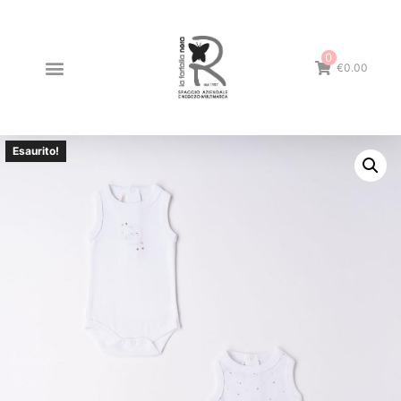
0
€0.00
Esaurito!