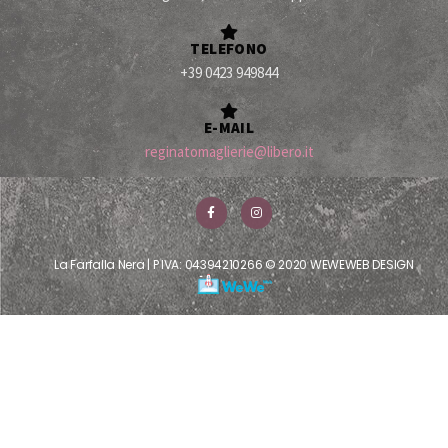
TELEFONO
+39 0423 949844
E-MAIL
reginatomaglierie@libero.it
La Farfalla Nera | P IVA: 04394210266 © 2020 WEWEWEB DESIGN