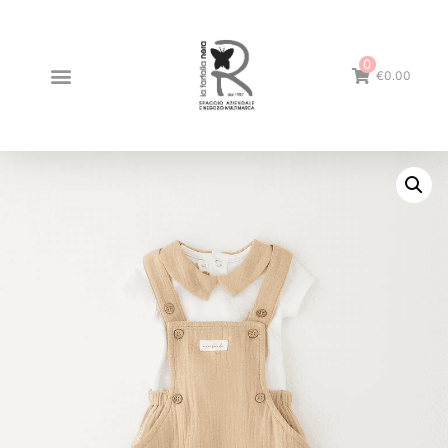
0
€0.00