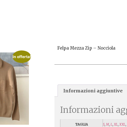
Felpa Mezza Zip – Nocciola
In offerta!
Informazioni aggiuntive
Informazioni ag
TAGLIA
S
,
M
,
L
,
XL
,
XXL
,