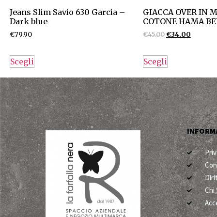
Jeans Slim Savio 630 Garcia –
GIACCA OVER IN M
Dark blue
COTONE HAMA BE
€
79.90
€
45.00
€
34.00
Scegli
Scegli
INFORMA
Priv
Con
Dir
Chi
Acc