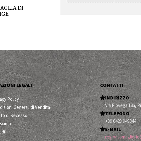
AGLIA DI
IGE
ZIONI LEGALI
CONTATTI
INDIRIZZO
acy Policy
Via Piovega 18a, P
dizioni Generali di Vendita
TELEFONO
itto di Recesso
+39 0423 949844
 Siamo
E-MAIL
edi
reginatomaglierie@