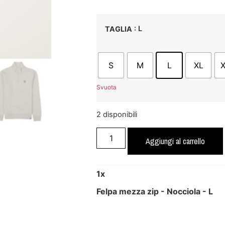
: L
TAGLIA
S
M
L
XL
Svuota
2 disponibili
Aggiungi al carrello
1
x
Felpa mezza zip - Nocciola - L