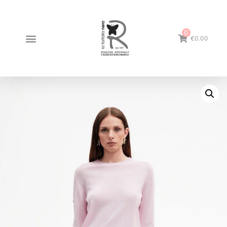
0
€0.00