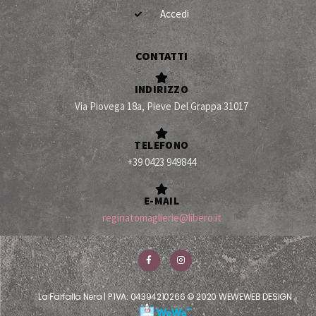
Accedi
CONTATTI
INDIRIZZO
Via Piovega 18a, Pieve Del Grappa 31017
TELEFONO
+39 0423 949844
E-MAIL
reginatomaglierie@libero.it
La Farfalla Nera | P IVA: 04394210266 © 2020 WEWEWEB DESIGN