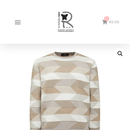
0
€0.00