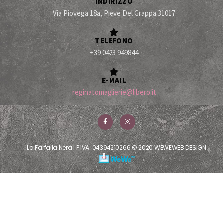
INDIRIZZO
Via Piovega 18a, Pieve Del Grappa 31017
TELEFONO
+39 0423 949844
E-MAIL
reginatomaglierie@libero.it
La Farfalla Nera | P IVA: 04394210266 © 2020 WEWEWEB DESIGN