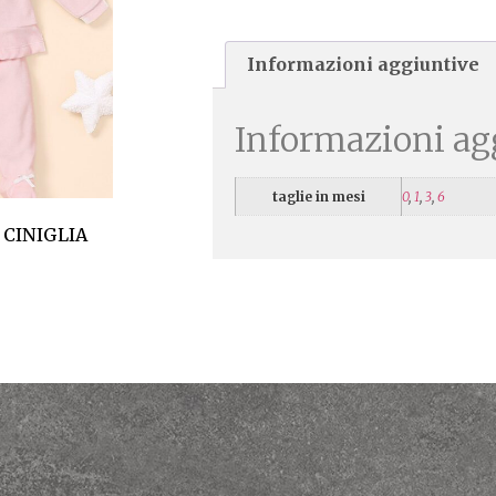
Informazioni aggiuntive
Informazioni ag
taglie in mesi
0
,
1
,
3
,
6
 CINIGLIA