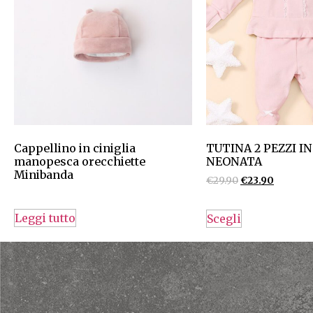
Cappellino in ciniglia
TUTINA 2 PEZZI IN
manopesca orecchiette
NEONATA
Minibanda
€
29.90
€
23.90
Leggi tutto
Scegli