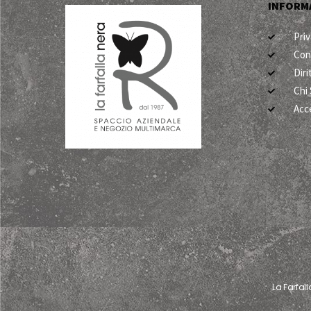
INFORMA
Priv
Con
Dir
Chi
Acc
La Farfal