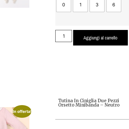
0
1
3
6
Aggiungi al carrello
Tutina In Ciniglia Due Pezzi
Orsetto Minibanda – Neutro
In offerta!