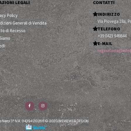
ZIONI LEGALI
CONTATTI
INDIRIZZO
acy Policy
Via Piovega 18a, P
dizioni Generali di Vendita
TELEFONO
itto di Recesso
+39 0423 949844
 Siamo
E-MAIL
edi
reginatomaglierie@
la Nera | P IVA: 04394210266 © 2020 WEWEWEB DESIGN