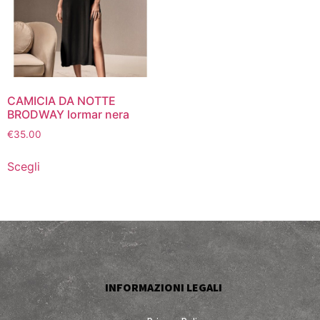
CAMICIA DA NOTTE
BRODWAY lormar nera
€
35.00
Scegli
INFORMAZIONI LEGALI