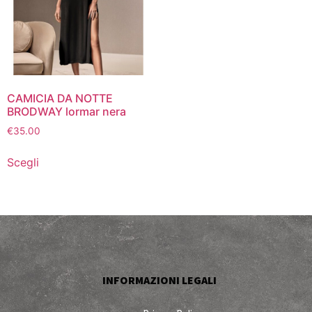
CAMICIA DA NOTTE
BRODWAY lormar nera
€
35.00
Scegli
INFORMAZIONI LEGALI