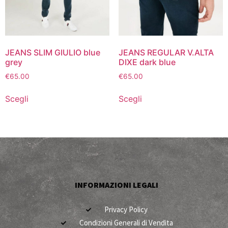
JEANS SLIM GIULIO blue
JEANS REGULAR V.ALTA
grey
DIXE dark blue
€
65.00
€
65.00
Scegli
Scegli
INFORMAZIONI LEGALI
Privacy Policy
Condizioni Generali di Vendita