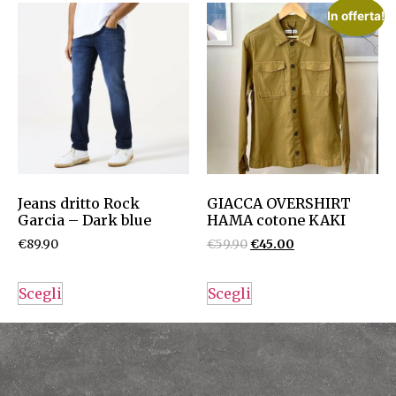
In offerta!
Jeans dritto Rock
GIACCA OVERSHIRT
Garcia – Dark blue
HAMA cotone KAKI
€
89.90
€
59.90
€
45.00
Scegli
Scegli