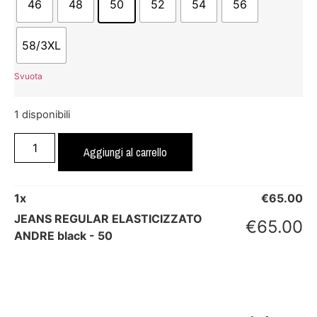
46
48
50
52
54
56
58/3XL
Svuota
1 disponibili
Aggiungi al carrello
1
x
€
65.00
JEANS REGULAR ELASTICIZZATO
€
65.00
ANDRE black - 50