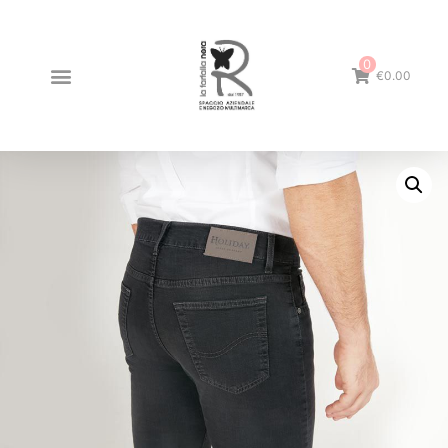
0
€0.00