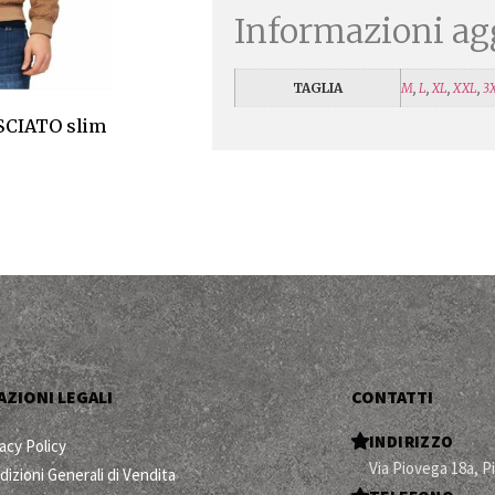
Informazioni ag
TAGLIA
M
,
L
,
XL
,
XXL
,
3
CIATO slim
ZIONI LEGALI
CONTATTI
INDIRIZZO
acy Policy
Via Piovega 18a, P
dizioni Generali di Vendita