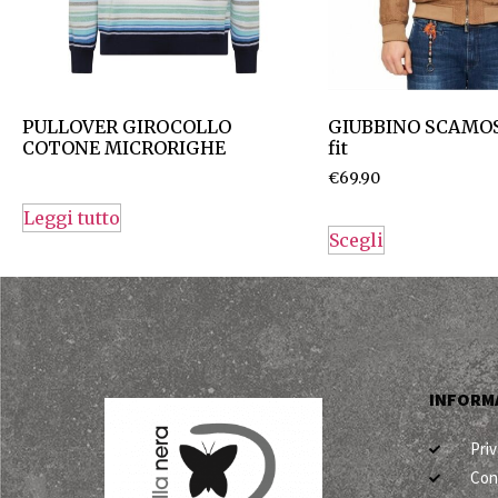
PULLOVER GIROCOLLO
GIUBBINO SCAMOS
COTONE MICRORIGHE
fit
€
69.90
Leggi tutto
Scegli
INFORMA
Priv
Con