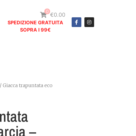
0
€0.00
SPEDIZIONE GRATUITA
SOPRA I 99€
/ Giacca trapuntata eco
ntata
rcia –