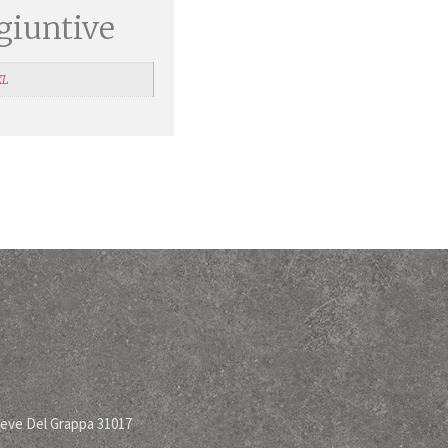
giuntive
XL
ieve Del Grappa 31017