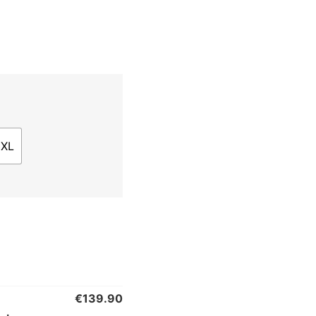
3XL
€
139.90